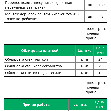
Перенос полотенцесушителя (длинная
шт
169
перемычка, два крана)
Монтаж черновой сантехнической точки к
шт
48
точке потребления
Посмотреть
полный
прайс
Цена
Ед. изм.
Облицовка плиткой
BYN
Облицовка стен плиткой
м.кв
24
Облицовка стен керамогранитом
м.кв
29
Облицовка плитки по диагонали
м.кв
12
Посмотреть
полный
прайс
Цена
Ед. изм.
Прочие работы
BYN