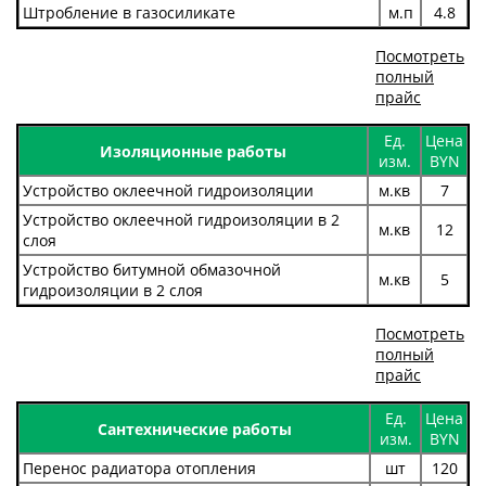
Штробление в газосиликате
м.п
4.8
Посмотреть
полный
прайс
Ед.
Цена
Изоляционные работы
изм.
BYN
Устройство оклеечной гидроизоляции
м.кв
7
Устройство оклеечной гидроизоляции в 2
м.кв
12
слоя
Устройство битумной обмазочной
м.кв
5
гидроизоляции в 2 слоя
Посмотреть
полный
прайс
Ед.
Цена
Сантехнические работы
изм.
BYN
Перенос радиатора отопления
шт
120