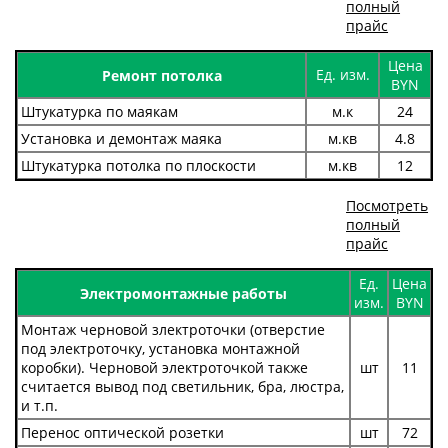
полный
прайс
Цена
Ед. изм.
Ремонт потолка
BYN
Штукатурка по маякам
м.к
24
Установка и демонтаж маяка
м.кв
4.8
Штукатурка потолка по плоскости
м.кв
12
Посмотреть
полный
прайс
Ед.
Цена
Электромонтажные работы
изм.
BYN
Монтаж черновой злектроточки (отверстие
под электроточку, установка монтажной
коробки). Черновой электроточкой также
шт
11
считается вывод под светильник, бра, люстра,
и т.п.
Перенос оптической розетки
шт
72