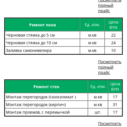
полный
прайс
Цена
Ед. изм.
Ремонт пола
BYN
Черновая стяжка до 5 см
м.кв
22
Черновая стяжка до 10 см
м.кв
24
Заливка самонивелира
м.кв
10
Посмотреть
полный
прайс
Цена
Ед. изм.
Ремонт стен
BYN
Монтаж перегородок (газосиликат )
м.кв
17
Монтаж перегородок (кирпич)
м.кв
31
Монтаж проемов, с перемычкой
шт.
17
Посмотреть